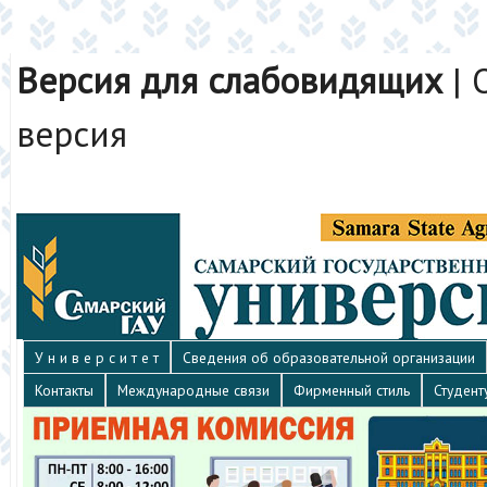
Версия для слабовидящих
|
версия
У н и в е р с и т е т
Сведения об образовательной организации
Контакты
Международные связи
Фирменный стиль
Студент