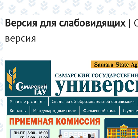
Версия для слабовидящих
|
версия
У н и в е р с и т е т
Сведения об образовательной организации
Контакты
Международные связи
Фирменный стиль
Студент