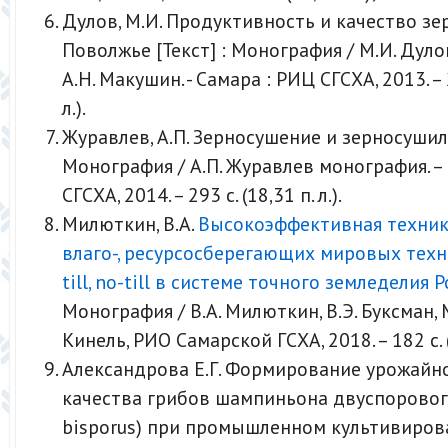
Дулов, М.И. Продуктивность и качество зе
Поволжье [Текст] : Монография / М.И. Дулов
А.Н. Макушин. - Самара : РИЦ СГСХА, 2013. – 2
л.).
Журавлев, А.П. Зерносушение и зерносушилк
Монография / А.П. Журавлев монография. –
СГСХА, 2014. – 293 с. (18,31 п. л.).
Милюткин, В.А.
Высокоэффективная техника
влаго-, ресурсосберегающих мировых техн
till, no-till в системе точного земледелия 
Монография / В.А. Милюткин, В.Э. Буксман, 
Кинель, РИО Самарской ГСХА, 2018. – 182 с. (
Александрова Е.Г. Формирование урожайн
качества грибов шампиньона двуспорового
bisporus) при промышленном культивиров