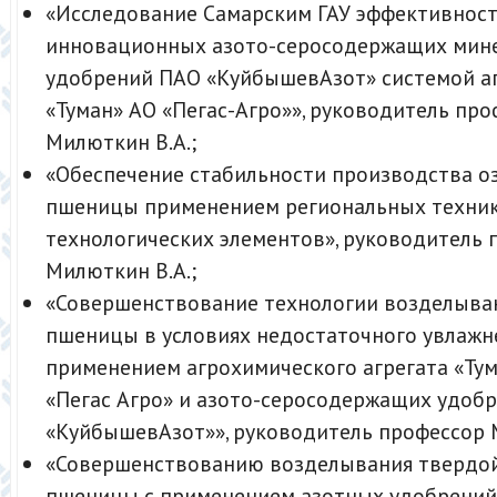
«Исследование Самарским ГАУ эффективнос
инновационных азото-серосодержащих мин
удобрений ПАО «КуйбышевАзот» системой а
«Туман» АО «Пегас-Агро»», руководитель пр
Милюткин В.А.;
«Обеспечение стабильности производства о
пшеницы применением региональных техни
технологических элементов», руководитель 
Милюткин В.А.;
«Совершенствование технологии возделыва
пшеницы в условиях недостаточного увлажн
применением агрохимического агрегата «Ту
«Пегас Агро» и азото-серосодержащих удоб
«КуйбышевАзот»», руководитель профессор 
«Совершенствованию возделывания твердой
пшеницы с применением азотных удобрени