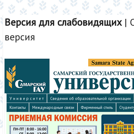
Версия для слабовидящих
|
версия
У н и в е р с и т е т
Сведения об образовательной организации
Контакты
Международные связи
Фирменный стиль
Студент