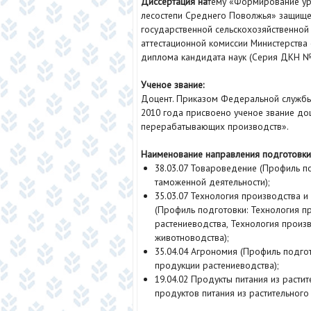
Диссертация на
тему «Формирование ур
лесостепи Среднего Поволжья» защищен
государственной сельскохозяйственной
аттестационной комиссии Министерства
диплома кандидата наук (Серия ДКН №
Ученое звание:
Доцент. Приказом Федеральной службы
2010 года присвоено ученое звание до
перерабатывающих производств».
Наименование направления подготовки 
38.03.07 Товароведение (Профиль п
таможенной деятельности);
35.03.07 Технология производства 
(Профиль подготовки: Технология п
растениеводства, Технология произ
животноводства);
35.04.04 Агрономия (Профиль подго
продукции растениеводства);
19.04.02 Продукты питания из расти
продуктов питания из растительного 