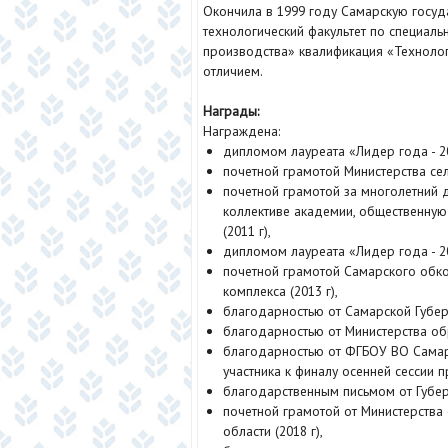
Окончила в 1999 году Самарскую госуд
технологический факультет по специаль
производства» квалификация «Технолог
отличием.
Награды:
Награждена:
дипломом лауреата «Лидер года - 20
почетной грамотой Министерства сел
почетной грамотой за многолетний 
коллективе академии, общественную 
(2011 г),
дипломом лауреата «Лидер года - 20
почетной грамотой Самарского об
комплекса (2013 г),
благодарностью от Самарской Губер
благодарностью от Министерства обр
благодарностью от ФГБОУ ВО Самар
участника к финалу осенней сессии пр
благодарственным письмом от Губер
почетной грамотой от Министерства
области (2018 г),