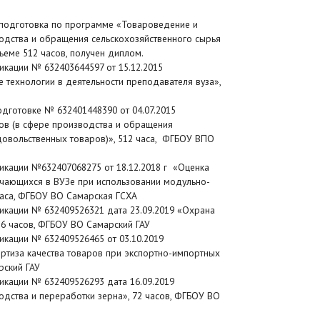
еподготовка по программе «Товароведение и
водства и обращения сельскохозяйственного сырья
ъеме 512 часов, получен диплом.
кации № 632403644597 от 15.12.2015
технологии в деятельности преподавателя вуза»,
дготовке № 632401448390 от 04.07.2015
ов (в сфере производства и обращения
довольственных товаров)», 512 часа, ФГБОУ ВПО
икации №632407068275 от 18.12.2018 г «Оценка
чающихся в ВУЗе при использовании модульно-
часа, ФГБОУ ВО Самарская ГСХА
икации № 632409526321 дата 23.09.2019 «Охрана
36 часов, ФГБОУ ВО Самарский ГАУ
кации № 632409526465 от 03.10.2019
ртиза качества товаров при экспортно-импортных
арский ГАУ
кации № 632409526293 дата 16.09.2019
дства и переработки зерна», 72 часов, ФГБОУ ВО