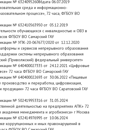
икации № 632409526086дата 06.07.2019
зовательная среда и информационно-
азовательном процессе», 72 часа, ФГБОУ ВО
икации № 632410563950 от 05.12.2019
тельности обучающихся с инвалидностью и ОВЗ в
часов ФГБОУ ВО Самарский ГАУ
икации № УПК-20-067677/2020 от 12.12.2020
латформы и сервисов непрерывного образования
поддержки системы непрерывного образования
ский (Приволжский) федеральный университет»
икации № 640400027335 от 24.12.2021 «Цифровые
несе» 72 часа ФГБОУ ВО Самарский ГАУ
икации № 640400022693 от 30.06.2022 «Пищевые
е производство и переработка, цифровизация,
ти продукции» 72 часа ФГБОУ ВО Саратовский ГАУ
икации № 502419953316 от 31.05.2024
ственной деятельностью на предприятиях АПК» 72
я академия менеджмента и агробизнеса» г Москва
икации № 632414976995 от 10.06.2024
ике коррупционных и иных правонарушений в
 часа ФГБОУ ВО Самарский ГАУ