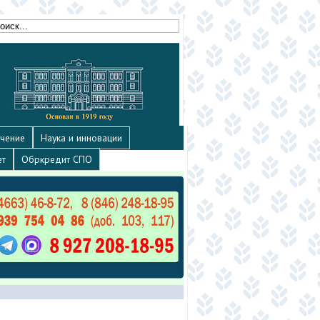
чение
Наука и инновации
ет
Обркредит СПО