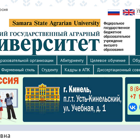
рсия
разовательной организации
Абитуриенту
Целевое обучение
Обу
Фирменный стиль
Студенту
Кадры в АПК
Диссертационный сов
евна