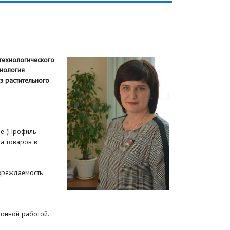
 технологического
хнология
з растительного
ие (Профиль
за товаров в
вреждаемость
ионной работой.