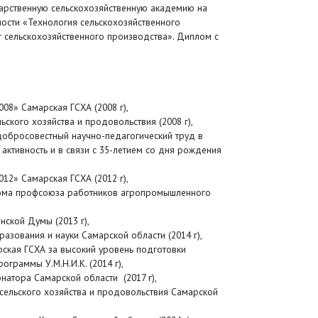
арственную сельскохозяйственную академию на
ности «Технология сельскохозяйственного
 сельскохозяйственного производства». Диплом с
08» Самарская ГСХА (2008 г),
ьского хозяйства и продовольствия (2008 г),
добросовестный научно-педагогический труд в
активность и в связи с 35-летием со дня рождения
12» Самарская ГСХА (2012 г),
кома профсоюза работников агропромышленного
нской Думы (2013 г),
азования и науки Самарской области (2014 г),
ская ГСХА за высокий уровень подготовки
ограммы У.М.Н.И.К. (2014 г),
натора Самарской области (2017 г),
 сельского хозяйства и продовольствия Самарской