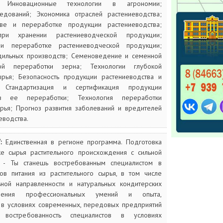
Ы:
Инновационные технологии в агрономии;
едований; Экономика отраслей растениеводства;
тве и переработке продукции растениеводства;
при хранении растениеводческой продукции;
и переработке растениеводческой продукции;
дильных производств; Семеноведение и семенной
кой переработки зерна; Технологии глубокой
рья; Безопасность продукции растениеводства и
 Стандартизация и сертификация продукции
ов ее переработки; Технология переработки
ырья; Прогноз развития заболеваний и вредителей
еводства.
У:
Единственная в регионе программа. Подготовка
е сырья растительного происхождения с сильной
й - Ты станешь востребованным специалистом в
в питания из растительного сырья, в том числе
ной направленности и натуральных кондитерских
учения профессиональных умений и опыта,
 в условиях современных, передовых предприятий
 востребованность специалистов в условиях