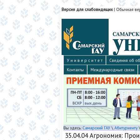
Версия для слабовидящих
|
Обычная ве
У н и в е р с и т е т
Сведения об об
Контакты
Международные связи
Вы здесь:
Самарский ГАУ
\
Абитуриенту
35.04.04 Агрономия: Про