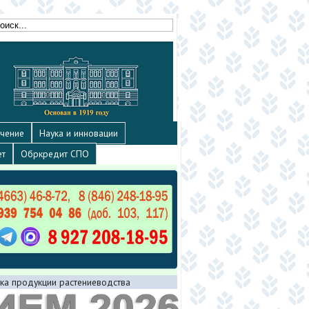
чение
Наука и инновации
ет
Обркредит СПО
тка продукции растениеводства