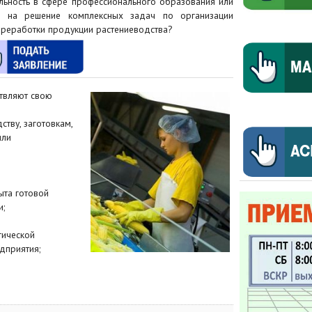
льность в сфере профессионального образования или
ых на решение комплексных задач по организации
ереработки продукции растениеводства?
твляют свою
:
тву, заготовкам,
или
ыта готовой
и;
гической
дприятия;