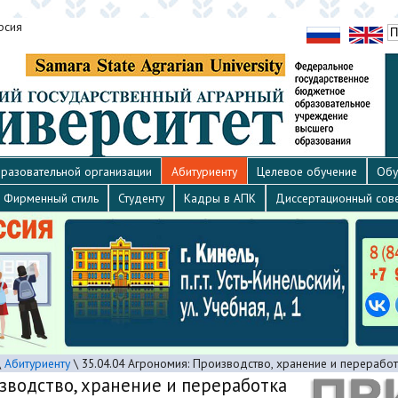
рсия
разовательной организации
Абитуриенту
Целевое обучение
Обу
Фирменный стиль
Студенту
Кадры в АПК
Диссертационный сов
\
Абитуриенту
\
35.04.04 Агрономия: Производство, хранение и перерабо
изводство, хранение и переработка