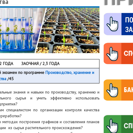
тва
/ 2 ГОДА
ЗАОЧНАЯ / 2,3 ГОДА
ый экзамен по программе
Производство, хранение и
тва
/45
альные знания и навыки по производству, хранению и
льного сырья и уметь эффективно использовать
дприятия?
м специалистом по организации контроля качества
ереработки?
в методах построения графиков и составления планов
кции из сырья растительного происхождения?