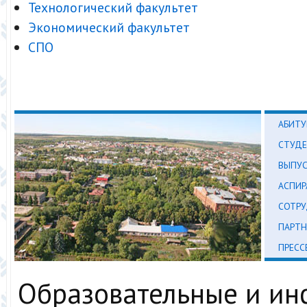
Технологический факультет
Экономический факультет
СПО
АБИТУ
СТУД
ВЫПУ
АСПИР
СОТР
ПАРТН
ПРЕСС
Образовательные и и