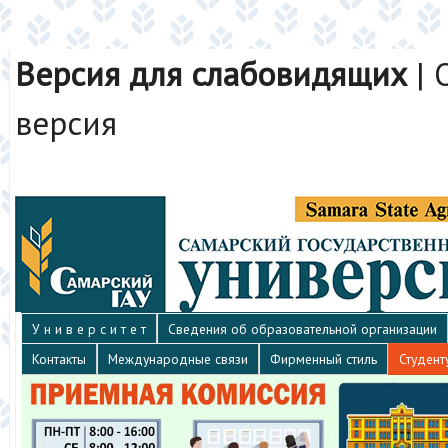
Версия для слабовидящих
|
версия
У н и в е р с и т е т
Сведения об образовательной организации
Контакты
Международные связи
Фирменный стиль
Студент