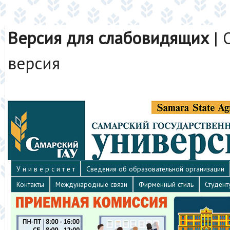
Версия для слабовидящих
|
версия
У н и в е р с и т е т
Сведения об образовательной организации
Контакты
Международные связи
Фирменный стиль
Студент