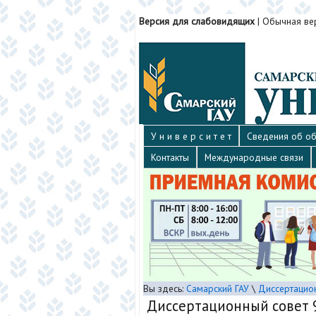
Версия для слабовидящих
|
Обычная ве
У н и в е р с и т е т
Сведения об об
Контакты
Международные связи
Вы здесь:
Самарский ГАУ
\
Диссертацио
Диссертационный совет 9