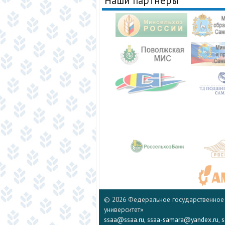
Наши партнеры
© 2026 Федеральное государственное
университет»
ssaa@ssaa.ru
,
ssaa-samara@yandex.ru
,
s