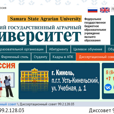
рсия
разовательной организации
Абитуриенту
Целевое обучение
Обу
Фирменный стиль
Студенту
Кадры в АПК
Диссертационный сов
нный совет
\
Диссертационный совет 99.2.128.03
9.2.128.03
Диссовет 9