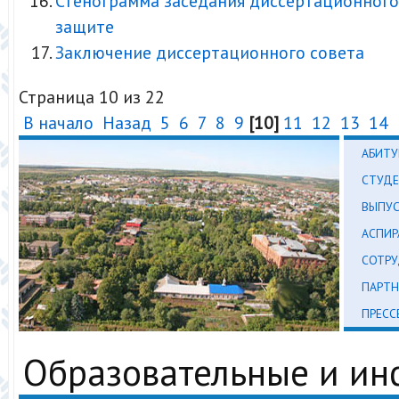
Стенограмма заседания диссертационного
защите
Заключение диссертационного совета
Страница 10 из 22
В начало
Назад
5
6
7
8
9
[10]
11
12
13
14
АБИТУ
СТУД
ВЫПУ
АСПИР
СОТР
ПАРТН
ПРЕСС
Образовательные и и