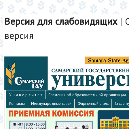
Версия для слабовидящих
|
версия
У н и в е р с и т е т
Сведения об образовательной организации
Контакты
Международные связи
Фирменный стиль
Студент