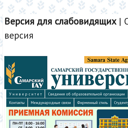
Версия для слабовидящих
|
версия
У н и в е р с и т е т
Сведения об образовательной организации
Контакты
Международные связи
Фирменный стиль
Студент