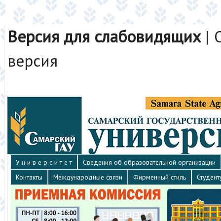
Версия для слабовидящих
|
версия
У н и в е р с и т е т
Сведения об образовательной организации
Контакты
Международные связи
Фирменный стиль
Студент