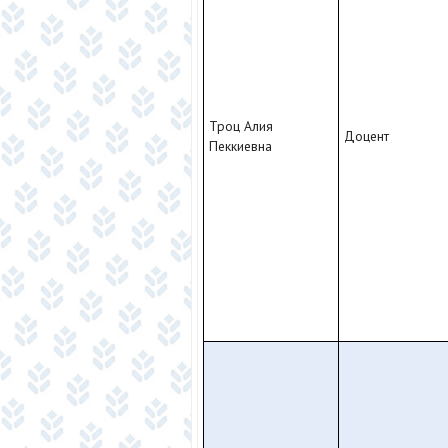
Троц Алия
Доцент
Пеккиевна