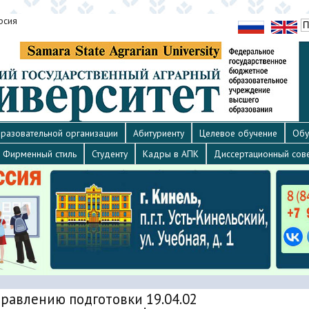
рсия
разовательной организации
Абитуриенту
Целевое обучение
Обу
Фирменный стиль
Студенту
Кадры в АПК
Диссертационный сов
правлению подготовки 19.04.02