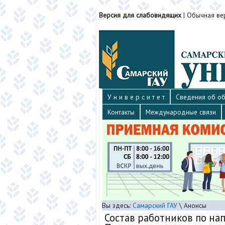
Версия для слабовидящих
|
Обычная ве
У н и в е р с и т е т
Сведения об об
Контакты
Международные связи
Вы здесь:
Самарский ГАУ
\
Анонсы
Состав работников по на