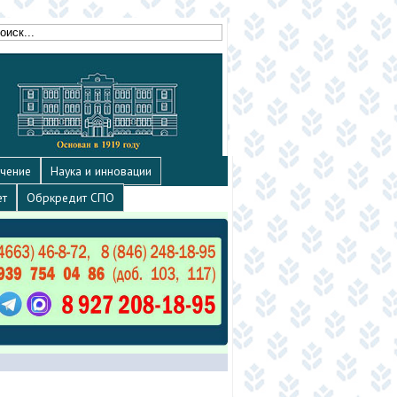
чение
Наука и инновации
ет
Обркредит СПО