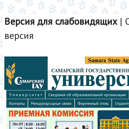
Версия для слабовидящих
|
версия
У н и в е р с и т е т
Сведения об образовательной организации
Контакты
Международные связи
Фирменный стиль
Студент