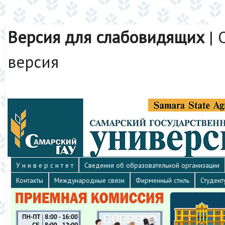
Версия для слабовидящих
|
версия
У н и в е р с и т е т
Сведения об образовательной организации
Контакты
Международные связи
Фирменный стиль
Студент