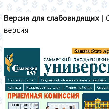
Версия для слабовидящих
|
версия
У н и в е р с и т е т
Сведения об образовательной организации
Контакты
Международные связи
Фирменный стиль
Студент