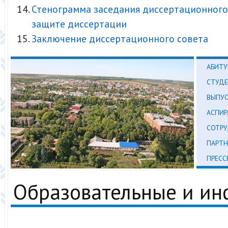
Стенограмма заседания диссертационного
защите диссертации
Заключение диссертационного совета
АБИТУ
СТУД
ВЫПУ
АСПИР
СОТР
ПАРТН
ПРЕСС
Образовательные и и