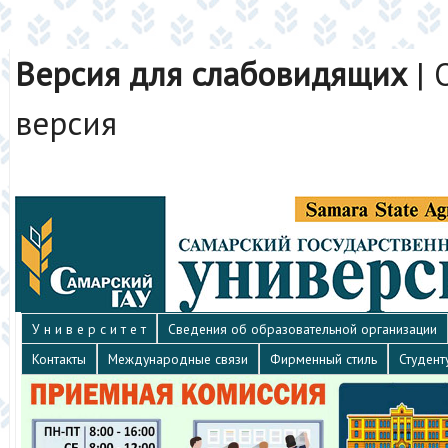
Версия для слабовидящих
|
версия
У н и в е р с и т е т
Сведения об образовательной организации
Контакты
Международные связи
Фирменный стиль
Студент