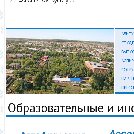
Физическая культура.
АБИТУ
СТУД
ВЫПУ
АСПИР
СОТР
ПАРТН
ПРЕСС
Образовательные и и