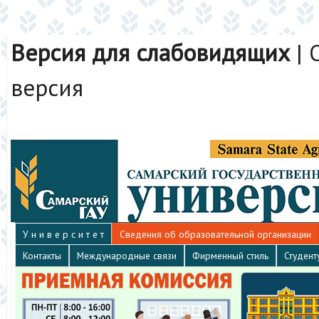
Версия для слабовидящих
|
версия
У н и в е р с и т е т
Сведения об образовательной организации
Контакты
Международные связи
Фирменный стиль
Студент