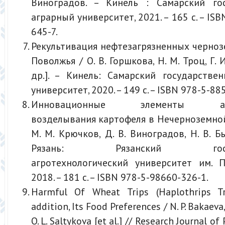
Виноградов. – Кинель : Самарский го
аграрный университет, 2021. – 165 с. – IS
645-7.
Рекультивация нефтезагрязненных черно
Поволжья / О. В. Горшкова, Н. М. Троц, Г. 
др.]. – Кинель: Самарский государстве
университет, 2020. – 149 с. – ISBN 978-5-88
Инновационные элементы агро
возделывания картофеля в Нечерноземной
М. М. Крючков, Д. В. Виноградов, Н. В. Б
Рязань: Рязанский госуда
агротехнологический университет им. П
2018. – 181 с. – ISBN 978-5-98660-326-1.
Harmful Of Wheat Trips (Haplothrips Tri
addition, Its Food Preferences / N. P. Bakaeva,
O. L. Saltykova [et al.] // Research Journal o