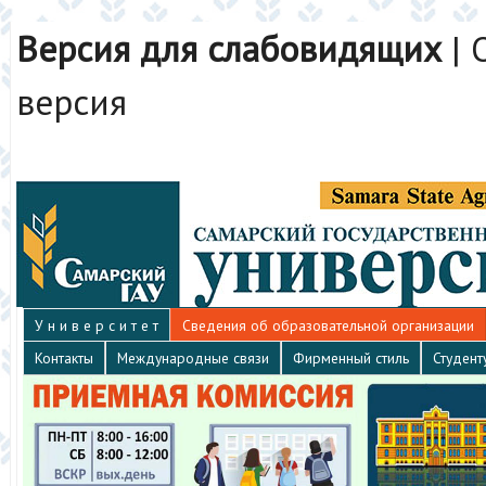
Версия для слабовидящих
|
версия
У н и в е р с и т е т
Сведения об образовательной организации
Контакты
Международные связи
Фирменный стиль
Студент