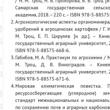
/ Н. М. Троц, Н. В. Прохорова, В. Б. Троц [и
Самарская государственная сельскох
академия, 2018. – 220 с. – ISBN 978-5-88575
Агроэкологические аспекты органоминер
удобрений в агроценозах картофеля / Г. И
М. Троц, Е. П. Цирулев [и др.]. – Кин
государственный аграрный университет, 20
ISBN 978-5-88575-668-6.
Габибов, М. А. Практикум по агрохимии / М.
М. Троц, Д. В. Виноградов. – Кинел
государственный аграрный университет, 20
ISBN 978-5-88575-671-6.
Мировая климатическая повестка. П
ресурсосберегающее (углеродное) зе
стандарт межнациональных и националь
по сохранению почв и аграрных карбонов