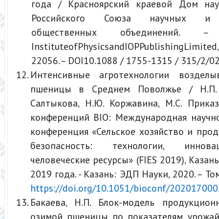
года / Красноярский краевой Дом на
Российского Союза научных и 
общественных объединений
.
– Кр
InstituteofPhysicsandIOPPublishingLimit
22056. – DOI10.1088 / 1755-1315 / 315/2/0
Интенсивные агротехнологии возделы
пшеницы в Среднем Поволжье / Н.П. 
Салтыкова, Н.Ю. Коржавина, М.С. Прика
конференций BIO: Международная научно
конференция «Сельское хозяйство и про
безопасность: технологии, иннова
человеческие ресурсы» (FIES 2019), Казан
2019 года. - Казань: ЭДП Науки, 2020. – Том
https://doi.org/10.1051/bioconf/20201700
Бакаева, Н.П. Блок-модель продукцион
озимой пшеницы по показателям урожай 