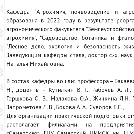
Кафедра "Агрохимия, почвоведение и агро
образована в 2022 году в результате реорг
агрономического факультета "Землеустройство
агрохимия", "Садоводство, ботаника и физио
"Лесное дело, экология и безопасность жиз
Заведующим кафедры стала, доктор с.-х. наук
Наталья Михайловна.
В состав кафедры вошли: профессора – Бакаева 
Н., доценты – Кутилкин В. Г., Рабочев А. Л.,
Горшкова О. В., Малахова О.А., Жичкина Л.Н.
Запрометова Л. В., Бокова А. А., Суворов Е.Е.,
Для организации практической подготовки с
располагает филиалами на предприят
«Самарская», ГНУ Самарский НИИСХ им. Н.М.