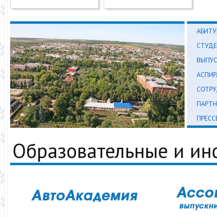
АБИТУ
СТУД
ВЫПУ
АСПИР
СОТР
ПАРТН
ПРЕСС
Образовательные и и