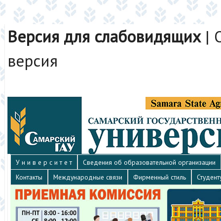
Версия для слабовидящих
|
версия
У н и в е р с и т е т
Сведения об образовательной организации
Контакты
Международные связи
Фирменный стиль
Студент