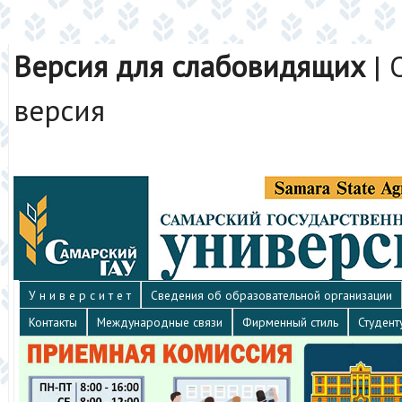
Версия для слабовидящих
|
версия
У н и в е р с и т е т
Сведения об образовательной организации
Контакты
Международные связи
Фирменный стиль
Студент